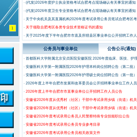
·
(代发)2026年度护士执业资格考试合肥考点现场确认有关事宜的通知
·
(代发)2026年度卫生专业资格考试合肥考点现场确认有关事宜的通知
·
关于中央机关及其直属机构2026年度考试录用公务员笔试合肥考区
·
关于领取合肥考区各类专业技术资格证书的通知
1
·
关于2025年度下半年合肥市市直及所辖县区事业单位公开招聘工作
公务员与事业单位
公告公示(通知)
·
首都医科大学附属北京安贞医院安徽医院 2026年度临床、医技、护
·
安徽医科大学第一附属医院2026年护理本科岗位招聘公告（第二批）
·
安徽医科大学第一附属医院2026年护理硕士岗位招聘公告（第一批）
·
2026年度上半年合肥市发展和改革委员会公开招聘事业单位工作人
·
2026年度上半年合肥市市直事业单位公开招聘工作人员公告
·
安徽省2026年度从优秀村（社区）干部中考试录用乡镇（街道）机
·
安徽省2026年度从优秀村（社区）干部中考试录用乡镇（街道）机
·
安徽省2026年度考试录用公务员人民警察特殊专业技能职位公告
·
安徽省2026年度考试录用公务员专业参考目录
·
安徽省2026年度考试录用公务员相关政策文件