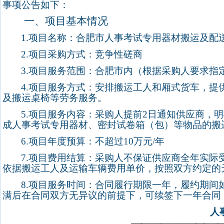
事项公告如下：
一、项目基本情况
1.
项目名称：合肥市人事考试专用器材搬运及配
2.
项目采购方式：竞争性磋商
3.
项目服务范围：
合肥市内（根据采购人要求指
4.
项目
服务方式
：
安排搬运工人和厢式货车，
提
及搬运桌椅等劳务服务。
5.
项目
服务内容
：
采购人提前
2
日通知供应商，明
成人事考试专用器材、密封试卷箱（包）等物品的搬
6.
项目年度预算：不超过
10
万元
/
年
7.
项目费用结算：采购人不保证供应商全年实际
依据搬运工人及运输车辆费用单价，按照双方约定的
8.
项目服务时间：合同履行期限一年，履约期间
满后在合同双方无异议的前提下，
可续签下一年合同
人