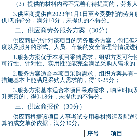
（
3
）提供的材料内容不完善有待提高的，劳务
3.
供应商提供自
2023
年
1
月
1
日至今受委托的劳务
供
1
项得
2
分，满分
10
分，未提供的不得分。
二、供应商劳务服务方案（
30
分）
供应商提供针对该项目的劳务服务方案，包括但
度以及服务的形式、人员、车辆的安全管理等情况进
1.
服务方案优于本项目采购需求，组织方案可行
可行性、针对性、实用性强能完全满足采购人需求的
2.
服务方案适合本项目采购需求，组织方案具有
措施基本上能满足采购人需求的，得
19-25
分；
3.
服务方案基本适合本项目采购需求，响应时间
升完善的，得
0-18
分，未提供的不得分。
三、供应商报价（
30
分）
供应商根据该项目人事考试专用器材搬运及配送
算的成交单价依据，满分
30
分。
序号
项目