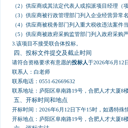
（
2
）供应商或其法定代表人或拟派项目经理（
（
3
）供应商被行政管理部门列入企业经营异常
（
4
）供应商被税务部门列入重大税收违法案件
（
5
）供应商被政府采购监管部门列入政府采购
3.
该项目不接受联合体投标。
四、投标文件提交及截止时间
请符合资格要求有意愿的
投标人
于
2026
年
6
月
12
联系人：白老师
联系电话：
0551-62669632
联系地址：庐阳区阜南路
19
号，合肥人才大厦
8
五、开标时间和地点
开标时间：
2026
年
6
月
12
日下午
15
时，如遇特殊
开标地点：庐阳区阜南路
19
号，合肥人才大厦
8