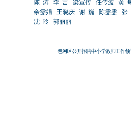
陈
涛
李
言
梁宣传
任传波
黄
余雯娟
王晓庆
谢
巍
陈雯雯
张
沈
玲
郭丽丽
包河区公开招聘中小学教师工作领