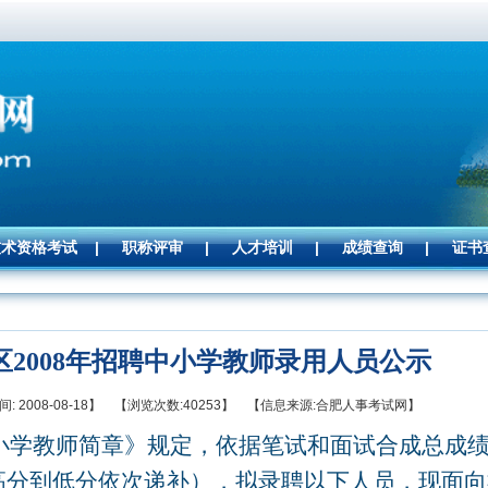
技术资格考试
|
职称评审
|
人才培训
|
成绩查询
|
证书
区2008年招聘中小学教师录用人员公示
: 2008-08-18】 【浏览次数:40253】 【信息来源:合肥人事考试网】
小学教师简章》规定，依据笔试和面试合成总成
高分到低分依次递补），拟录聘以下人员
，
现面向