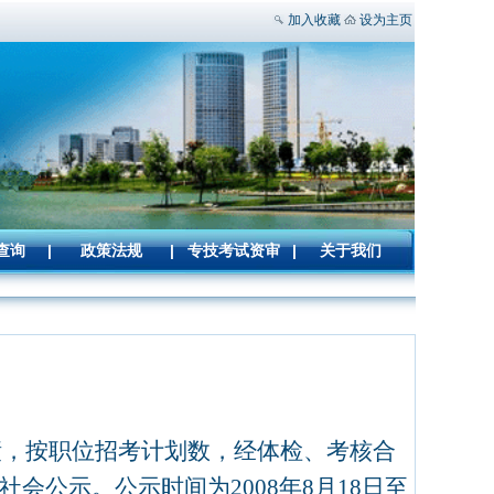
加入收藏
设为主页
查询
|
政策法规
|
专技考试资审
|
关于我们
绩，按职位招考计划数，经体检、考核合
社会公示。公示时间为
2008
年
8
月
18
日
至