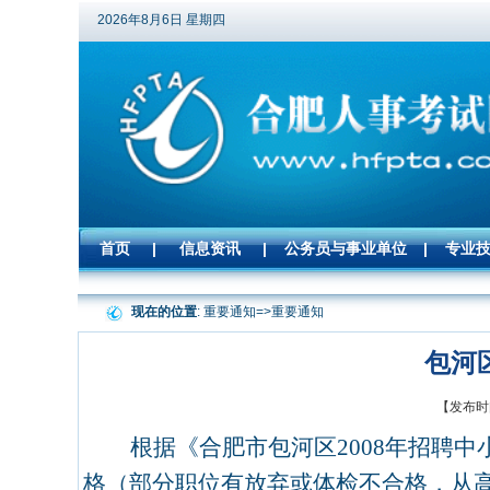
2026年8月6日 星期四
首页
|
信息资讯
|
公务员与事业单位
|
专业
现在的位置
: 重要通知=>
重要通知
包河
【发布时间
根据《合肥市包河区
2008
年招聘中
格（部分职位有放弃或体检不合格，从