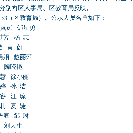
分别向区人事局、区教育局反映。
133
（区教育局）。公示人员名单如下：
赵岚岚
邵显勇
进芳
杨
志
敏
黄
蔚
娟娟
赵丽萍
陶晓艳
慧
徐小丽
婷
孙
洁
睿
江
琼
莉
夏
婕
华庭
邹
琳
刘天生