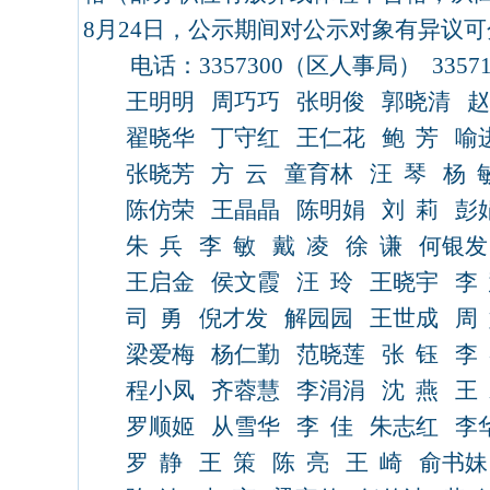
8
月
24
日
，公示期间对公示对象有异议可
电话：
3357300
（区人事局）
3357
王明明
周巧巧
张明俊
郭晓清
翟晓华
丁守红
王仁花
鲍
芳
喻
张晓芳
方
云
童育林
汪
琴
杨
陈仿荣
王晶晶
陈明娟
刘
莉
彭
朱
兵
李
敏
戴
凌
徐
谦
何银发
王启金
侯文霞
汪
玲
王晓宇
李
司
勇
倪才发
解园园
王世成
周
梁爱梅
杨仁勤
范晓莲
张
钰
李
程小凤
齐蓉慧
李涓涓
沈
燕
王
罗顺姬
从雪华
李
佳
朱志红
李
罗
静
王
策
陈
亮
王
崎
俞书妹