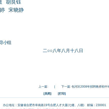
敏
胡良钰
婷
宋晓静
导小组
二○○八年八月十八日
上一篇:
|
下一篇:
包河区2008年招聘教师初
[关闭]
[打印]
办公地址：安徽省合肥市阜南路19号合肥人才大厦(七楼、八楼) 邮编：230001