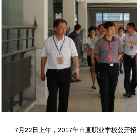
7
月
22
日上午，
2
017
年市直职业学校公开招