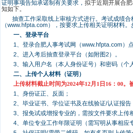
证明事项告知承诺制有关要求，
拟于近期开展合肥
知如下。
抽查工作采取线上审核方式进行。考试成绩合
（
www.hfpta.com
），按要求上传相关证明材料。
一、登录平台
1
、登录
合肥人事考试网（
www.hfpta.com
）
2
、
进入考后抽查登录平台
（
如附图
2
）。
3
、
输入
用户名（本人身份证号）和密码（个
二、上传个人材料（证明）
上传材料截止时间为
2024
年
12
月
1
日
16
：
00
。
1
、身份证正、反面；
2
、毕业证书、学位证书及在线验证
/
认证报告
3
、报免试或增报专业的，需按文件要求上传
4
、单位专业工作年限证明（需写明从事相应
5
、社保证明
(
需带二维码，如有多页则上传第