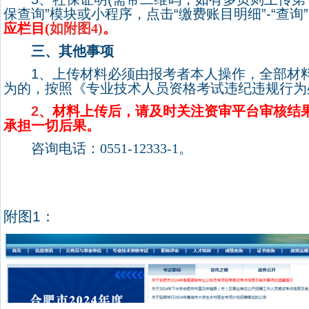
保查询
”
模块或小程序，点击
“
缴费账目明细
”-“
查询
”
应栏目(
如
附图
4)
。
三、其他事项
1
、上传材料必须由报考者本人操作，
全部材
为的，按照《专业技术人员资格考试违纪违规行为
2
、材料上传后，请及时关注资审平台审核结
承担一切后果。
咨询电话
：
0551-12333-1
。
附图
1
：