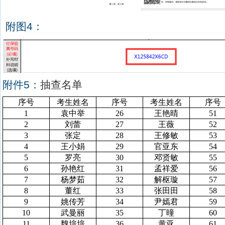
附图
4
：
附件
5
：
抽查名单
序号
考生姓名
序号
考生姓名
序号
1
袁中举
26
王艳晴
51
2
刘蕾
27
王薇
52
3
张定
28
王修敏
53
4
王小娟
29
官亚东
54
5
罗亮
30
邓贤敏
55
6
孙艳红
31
孟祥爱
56
7
杨梦茹
32
解枢璇
57
8
董红
33
张田田
58
9
姚传芳
34
尹嫣君
59
10
武曼丽
35
丁
曈
60
11
魏培培
36
黄亚
61