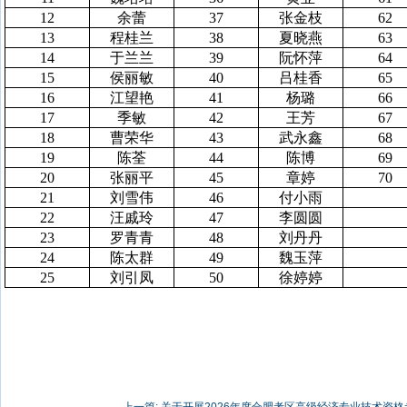
12
余蕾
37
张金枝
62
13
程桂兰
38
夏晓燕
63
14
于兰兰
39
阮怀萍
64
15
侯丽敏
40
吕桂香
65
16
江望艳
41
杨璐
66
17
季敏
42
王芳
67
18
曹荣华
43
武永鑫
68
19
陈荃
44
陈博
69
20
张丽平
45
章婷
70
21
刘雪伟
46
付小雨
22
汪戚玲
47
李圆圆
23
罗青青
48
刘丹丹
24
陈太群
49
魏玉萍
25
刘引凤
50
徐婷婷