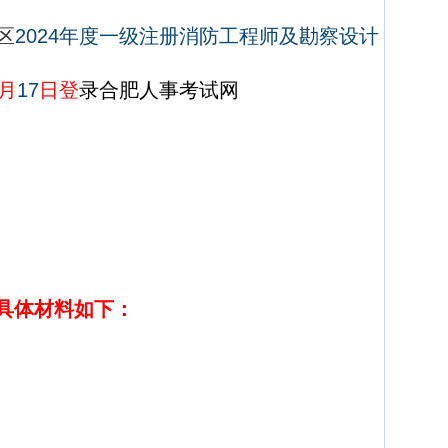
区
2024
年度一级注册消防工程师及勘察设计
月
17
日登
录合肥人事考试网
具体材料如下：