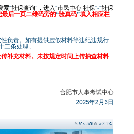
搜索
“
社保查询
”
，进入
“
市民中心
社保
”-“
社保
把最后一页二维码旁的
“
验真码
”
填入相应栏
实性负责。
如有提供虚假材料等违纪违规行
十二条处理。
上传补充材料。未按规定时间上传抽查材料
合肥市人事考试中心
2025
年
2
月
6
日