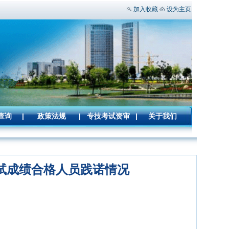
加入收藏
设为主页
查询
|
政策法规
|
专技考试资审
|
关于我们
试成绩合格人员践诺情况