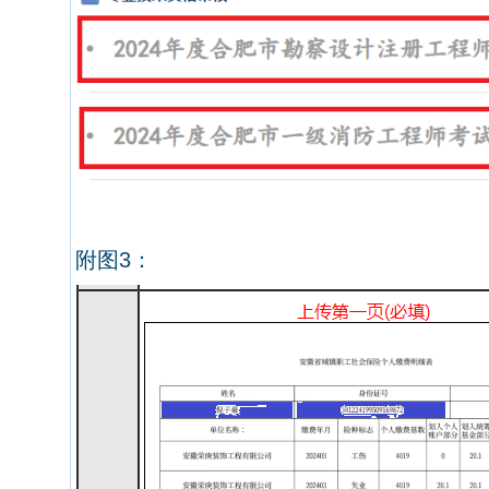
附图
3
：