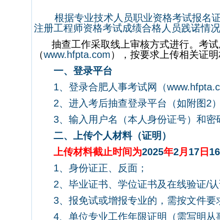
根据专业技术人员职业资格考试报名
注册工程师资格考试
成绩合格人员践诺情
抽查工作采取线上审核方式进行。考试
（
www.hfpta.com
），按要求上传相关证明
一、登录平台
1
、登录
合肥人事考试网（
www.hfpta.
2
、
进入考后抽查登录平台
（
如附图
2
3
、
输入
用户名（本人身份证号）和密
二、上传个人材料（证明）
上传材料截止时间为
2025
年
2
月
17
日
16
1
、身份证正、反面；
2
、毕业证书、学位证书及在线验证
/
认
3
、报免试或增报专业的，需按文件要
4
、单位专业工作年限证明（需写明从