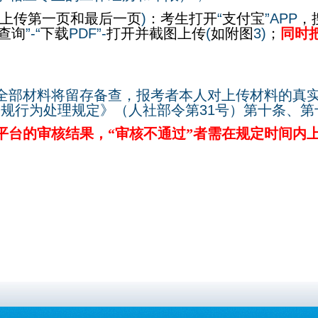
上传第一页和最后一页
)
：考生打开
“
支付宝
”APP
，
查询
”-“
下载
PDF”-
打开并截图上传
(
如附图
3)
；
同时
全部材料将留存备查，报考者本人对上传材料的真
违规行为处理规定》（人社部令第
31
号）第十条、第
平台的审核结果，“审核不通过”者需在规定时间内