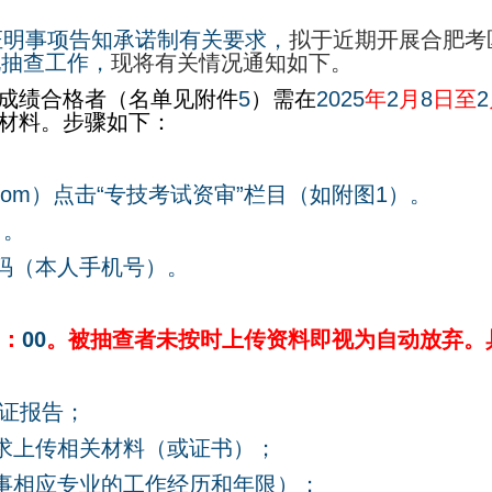
证明事项告知承诺制有关要求，
拟于近期开展合肥考
况抽查工作，
现将有关情况通知如下。
成绩合格者（名单见附件
5
）需在
2025
年
2
月
8
日至
2
材料。步骤如下：
com
）
点击
“
专技考试资审
”
栏目（
如附图
1
）。
）。
码（本人手机号
）。
：
00
。被抽查者未按时上传资料即视为自动放弃。
证报告；
求上传相关材料（或证书）；
事相应专业的工作经历和年限）；