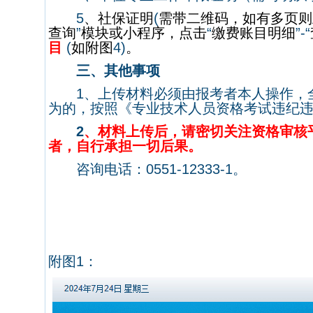
5
、社保证明
(
需带二维码，如有多页则
查询
”
模块或小程序，点击
“
缴费账目明细
”-“
目
(
如附图
4)
。
三、其他事项
1
、上传材料必须由报考者本人操作，
为的，按照《专业技术人员资格考试违纪
2
、材料上传后，请密切关注资格审核
者，自行承担一切后果。
咨询电话：
0551-12333-1
。
附图
1
：