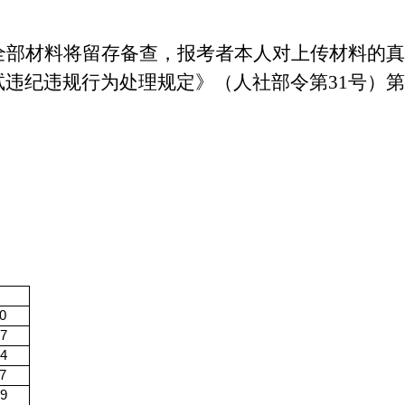
全部材料将留存备查，报考者本人对上传材料的真
试违纪违规行为处理规定》（人社部令第
31
号）第
0
47
14
7
19