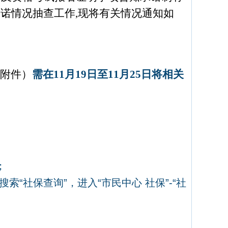
践诺情况抽查工作
,
现将有关情况通知如
附件）
需在11
月19
日至11
月25
日将相关
；
搜索
“
社保查询
”
，进入
“
市民中心
社保
”-“
社