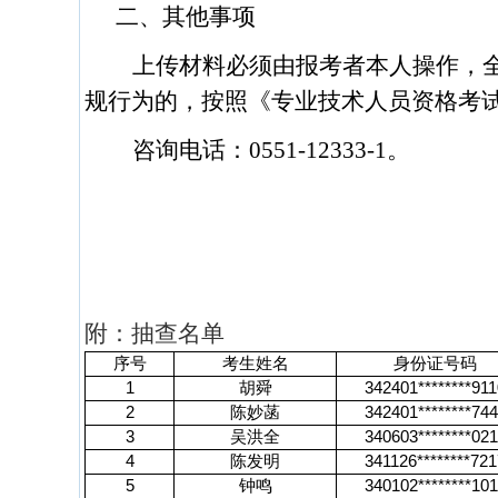
二、其他事项
上传材料必须由报考者本人操作，
规行为的，按照《专业技术人员资格考
咨询电话：
0551-12333-1
。
附：抽查名单
序号
考生姓名
身份证号码
1
胡舜
342401********911
2
陈妙菡
342401********74
3
吴洪全
340603********02
4
陈发明
341126********721
5
钟鸣
340102********10