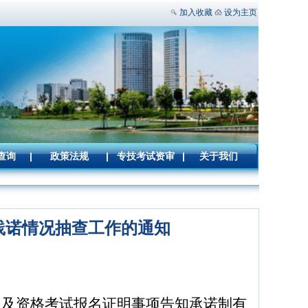
加入收藏
设为主页
查询
|
政策法规
|
专技考试资审
|
关于我们
践诺情况抽查工作的通知
》及资格考试报名证明事项告知承诺制有