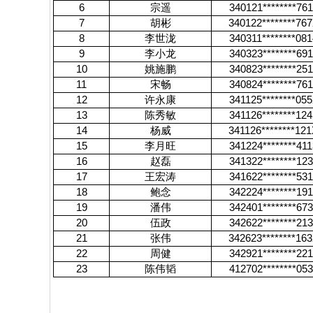
6
宗遥
340121********76
7
胡彬
340122********76
8
李世泷
340311********081
9
李小龙
340323********69
10
姚施鹏
340823********25
11
宋畅
340824********761
12
许永康
341125********055
13
陈秀敏
341126********124
14
杨威
341126********12
15
李月旺
341224********411
16
赵磊
341322********12
17
王宏涛
341622********53
18
鲍念
342224********19
19
潘伟
342401********67
20
伍政
342622********21
21
张伟
342623********16
22
周健
342921********22
23
陈伟韬
412702********05