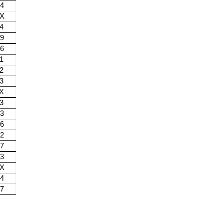
14
7X
4
19
16
1
2
3
1X
3
33
16
12
37
33
3X
14
37