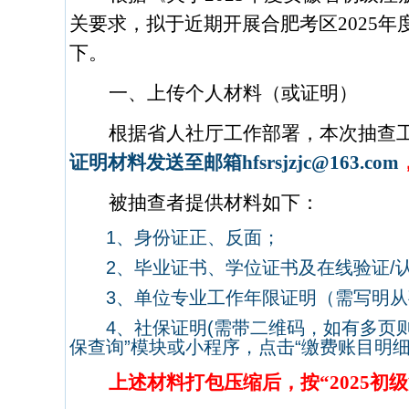
关要求，拟于近期开展合肥考区
2025
年
下。
一、上传个人材料（或证明）
根据省人社厅工作部署，本次抽查
证明材料发送至邮箱hfsrsjzjc@163.com
被抽查者提供材料如下：
1
、身份证正、反面；
2
、毕业证书、学位证书及在线验证
/
3
、单位专业工作年限证明（需写明从
4
、社保证明
(
需带二维码，如有多页
保查询
”
模块或小程序，点击
“
缴费账目明
上述材料打包压缩后，按“
2025
初级