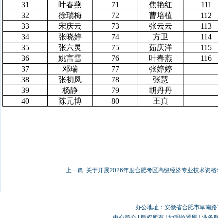
31
叶春燕
71
焦艳红
111
32
徐瑞梅
72
曹培植
112
33
宋庆云
73
张云云
113
34
张晓婷
74
方卫
114
35
张六灵
75
茹庆洋
115
36
姚言雪
76
叶春燕
116
37
邓瑞
77
张婷婷
38
张初凤
78
张慧
39
杨静
79
胡丹丹
40
陈元博
80
王真
上一篇:
关于开展2026年度合肥考区高级经济专业技术资格考
办公地址：安徽省合肥市阜南路19
中心简介
|
版权所有
|
地理位置图
|
业务