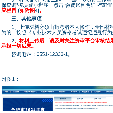
保查询
”
模块或小程序，点击
“
缴费账目明细
”-“
查询
”
应栏目
(
如附图
4)
。
三、其他事项
1
、上传材料必须由报考者本人操作，
全部材
为的，按照《专业技术人员资格考试违纪违规行为
2
、材料上传后，请及时关注资审平台审核结
承担一切后果。
咨询电话：
0551-12333-1
。
附图
1
：