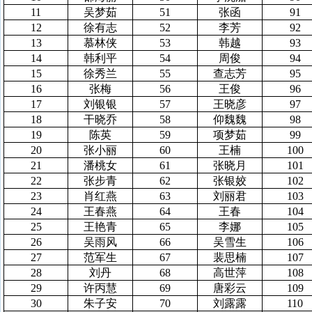
11
吴梦茹
51
张函
91
12
徐有志
52
李芳
92
13
慕林侠
53
韩越
93
14
韩利平
54
周俊
94
15
徐秀兰
55
查志芳
95
16
张梅
56
王俊
96
17
刘银银
57
王晓彦
97
18
干晓乔
58
仰魏魏
98
19
陈英
59
项梦茹
99
20
张小丽
60
王楠
100
21
潘桃女
61
张晓月
101
22
张步青
62
张银姣
102
23
肖红燕
63
刘丽君
103
24
王春燕
64
王春
104
25
王艳青
65
李娜
105
26
吴雨风
66
吴雪生
106
27
范军生
67
裴思楠
107
28
刘丹
68
高世萍
108
29
许丙慧
69
唐彩云
109
30
朱子安
70
刘露露
110