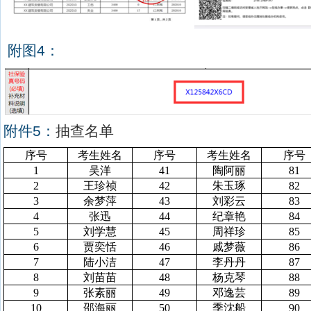
附图
4
：
附件
5
：
抽查名单
序号
考生姓名
序号
考生姓名
序号
1
吴洋
41
陶阿丽
81
2
王珍祯
42
朱玉琢
82
3
余梦萍
43
刘彩云
83
4
张迅
44
纪章艳
84
5
刘学慧
45
周祥珍
85
6
贾奕恬
46
戚梦薇
86
7
陆小洁
47
李丹丹
87
8
刘苗苗
48
杨克琴
88
9
张素丽
49
邓逸芸
89
10
邵海丽
50
季沈船
90