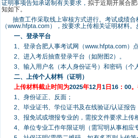
证明事项告知承诺制有关要求，
拟于近期开展合肥
知如下。
抽查工作采取线上审核方式进行。考试成绩合
（
www.hfpta.com
），按要求上传相关证明材料。
一、登录平台
1
、登录
合肥人事考试网（
www.hfpta.com
）
2
、
进入考后抽查登录平台
（
如附图
2
）。
3
、
输入
用户名（本人身份证号）和密码（个
二、上传个人材料（证明）
上传材料截止时间为
2025
年
12
月
1
日
16
：
00
。
1
、身份证正、反面；
2
、毕业证书、学位证书及在线验证
/
认证报告
3
、报免试或增报专业的，需按文件要求上传
4
、单位专业工作年限证明（需写明从事相应
5
、社保证明
(
需带二维码，如有多页则上传第