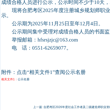
成绩合格人员进行公示，公示时间不少于
10
天，
现将合肥考区
2025
年度注册城乡规划师职
示。
公示期为
2025
年
11
月
25
日至年
12
月
4
日。
公示期间集中受理对成绩合格人员的书面监
举报邮箱：
hfsrsjzjc@163.com
电
话：
0551-62659077
。
附件：点击
“
相关文件
1”
查阅公示名册
相关文件1：
公示名册
上一篇:
合肥考区2026年度社会工作者及二级建造师职业资格