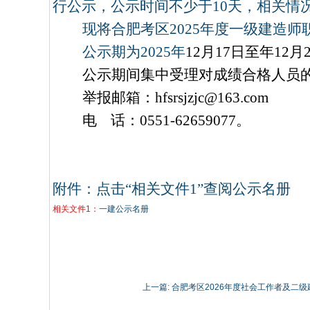
行公示，公示时间不少于
10
天，相关情
现将合肥考区
2025
年度一级建造师
公示期为
2025
年
12
月
17
日至年
12
月
公示期间集中受理对成绩合格人员
举报邮箱：
hfsrsjzjc@163.com
电
话：
0551-62659077
。
附件：点击
“
相关文件
1”
查阅公示名册
相关文件1：
一建公示名册
上一篇:
合肥考区2026年度社会工作者及二级