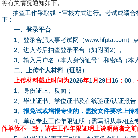
将有关情况通知如下。
抽查工作采取线上审核方式进行。考试成绩合
下：
一、登录平台
1
、登录
合肥人事考试网（
www.hfpta.com
）
2
、
进入考后抽查登录平台
（
如附图
2
）。
3
、
输入
用户名（本人身份证号）和密码（本
二、上传个人材料（证明）
上传材料截止时间为
2026
年
1
月
29
日
16
：
00
。
1
、身份证正、反面；
2
、毕业证书、学位证书及在线验证
/
认证报告
3
、报免试或增报专业的，需按文件要求上传
4
、单位专业工作年限证明（需写明从事相应
作单位不一致，请在工作年限证明上说明两者之前