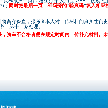
一页和最后一页
)
：考生打开
“
支付宝
”APP
，搜索
“
社
3)
；
同时把最后一页二维码旁的
“
验真码
”
填入相应
料将留存备查，报考者本人对上传材料的真实性负责
条、第十二条处理。
果，资审不合格者需在规定时间内上传补充材料。