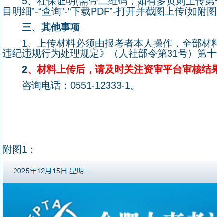
5
、社保证明
(
需带二维码，如有多页则上传第
目明细
”-“
查询
”-“
下载
PDF”-
打开并截图上传
(
如附图
三、其他事项
1
、上传材料必须由报考者本人操作，
全部材
违纪违规行为处理规定》（人社部令第
31
号）第十
2
、材料上传后，请及时关注资审平台审核结
咨询电话：
0551-12333-1
。
附图
1
：