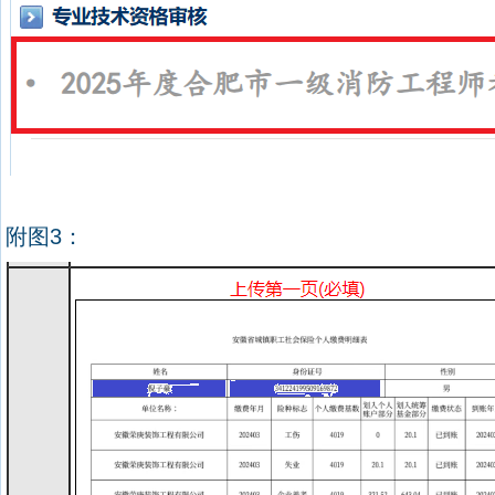
附图
3
：