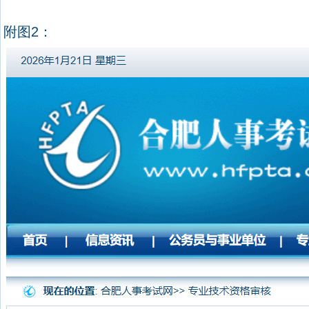
附图
2
：