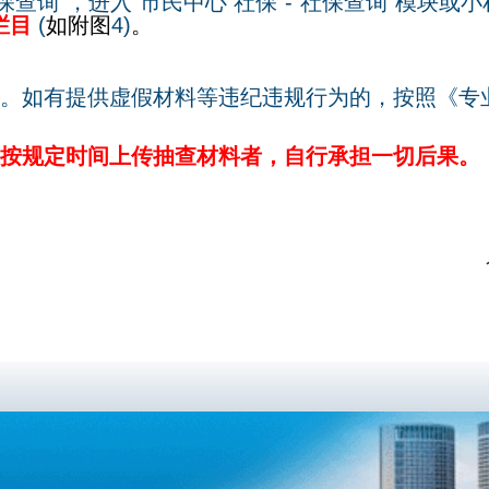
保查询
”
，进入
“
市民中心
社保
”-“
社保查询
”
模块或小
栏目
(
如附图
4)
。
。
如有提供虚假材料等违纪违规行为的，按照《专
未按规定时间上传抽查材料者，自行承担一切后果。