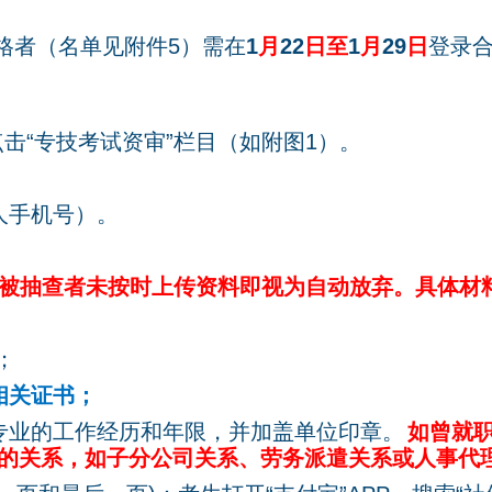
格者（名单见附件
5
）需在
1
月
22
日至
1
月
29
日
登录
点击
“
专技考试资审
”
栏目（
如附图
1
）。
人手机号
）。
被抽查者未按时上传资料即视为自动放弃。具体材
；
相关证书；
专业的工作经历和年限，并加盖单位印章。
如曾就
的关系，如子分公司关系、劳务派遣关系或人事代