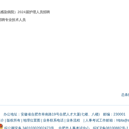
染病院）2024届护理人员招聘
招聘专业技术人员
总条
办公地址：安徽省合肥市阜南路19号合肥人才大厦(七楼、八楼) 邮编：230001
简介
|
版权所有
|
地理位置图
|
业务联系电话
|
业务流程
| 人事考试工作邮箱：hfpta@sin
皖公网安备 34010302002473号
合肥市人事考试中心
皖ICP备08100882号-1