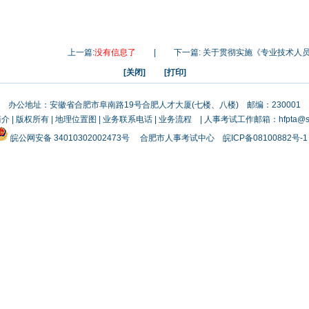
上一篇:
没有信息了
|
下一篇:
关于贯彻实施《专业技术人
[关闭]
[打印]
办公地址：安徽省合肥市阜南路19号合肥人才大厦(七楼、八楼) 邮编：230001
简介
|
版权所有
|
地理位置图
|
业务联系电话
|
业务流程
| 人事考试工作邮箱：hfpta@sin
皖公网安备 34010302002473号
合肥市人事考试中心
皖ICP备08100882号-1