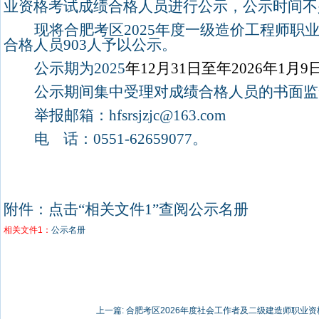
业资格
考试
成绩合格人员进行公示，公示时间不
现将合肥考区
2025
年度一级造价工程师职
合格人员
903
人予以公示。
公示期为
2025
年
12
月
31
日至年
2026
年
1
月
9
公示期间集中受理对成绩合格人员的书面监
举报邮箱：
hfsrsjzjc@163.com
电
话：
0551-62659077
。
附件：点击
“
相关文件
1”
查阅公示名册
相关文件1：
公示名册
上一篇:
合肥考区2026年度社会工作者及二级建造师职业资格