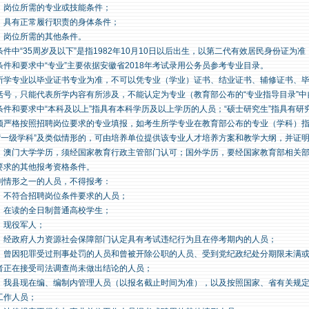
）岗位所需的专业或技能条件；
）具有正常履行职责的身体条件；
）岗位所需的其他条件。
条件中“35周岁及以下”是指1982年10月10日以后出生，以第二代有效居民身份证
条件和要求中“专业”主要依据安徽省2018年考试录用公务员参考专业目录。
所学专业以毕业证书专业为准，不可以凭专业（学业）证书、结业证书、辅修证书、
括号，只能代表所学内容有所涉及，不能认定为专业（教育部公布的“专业指导目录”中
条件和要求中“本科及以上”指具有本科学历及以上学历的人员；“硕士研究生”指具有
须严格按照招聘岗位要求的专业填报，如考生所学专业在教育部公布的专业（学科）指
或“一级学科”及类似情形的，可由培养单位提供该专业人才培养方案和教学大纲，并证
、澳门大学学历，须经国家教育行政主管部门认可；国外学历，要经国家教育部相关
要求的其他报考资格条件。
列情形之一的人员，不得报考：
）不符合招聘岗位条件要求的人员；
）在读的全日制普通高校学生；
）现役军人；
）经政府人力资源社会保障部门认定具有考试违纪行为且在停考期内的人员；
）曾因犯罪受过刑事处罚的人员和曾被开除公职的人员、受到党纪政纪处分期限未满
者正在接受司法调查尚未做出结论的人员；
）我县现在编、编制内管理人员（以报名截止时间为准），以及按照国家、省有关规
工作人员；