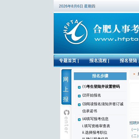
2026年8月6日 星期四
专题首页
|
报名流程
|
报名登陆
报名步骤
网
⑴
考生登陆并设置密码
上
⑵开始报名
报
⑶阅读报名须知并签订诚
名
信承诺书
⑷填写报考信息
招聘
i.填写资格审查表
（一
ii.选择报考职位
（二