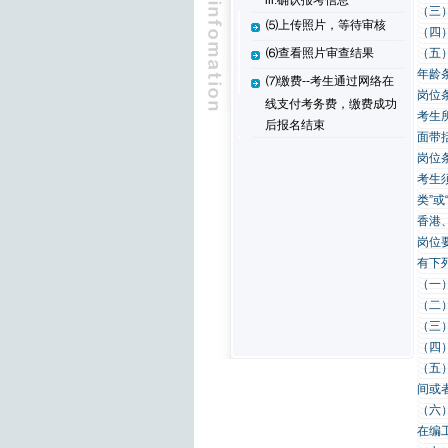
iii.确认报考信息
（三
⑸上传照片，等待审核
（四
（五
⑹查看照片审查结果
年龄
⑺缴费--考生通过网络在
岗位
线支付考务费，缴费成功
考生
后报名结束
面带
岗位
考生
类”
香港
岗位
有下
（一
（二
（三
（四
（五
间或
（六
在编