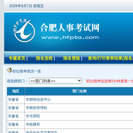
2026年8月7日 星期五
专题首页
|
报名流程
|
报名登陆
|
查询/打印资审结果(报名
职位报考情况一览
请选择部门：
职位报考信息每5分钟更新一
地区
部门名称
安徽省
市财税信息中心
安徽省
市救助管理站
安徽省
市光荣院
安徽省
市殡葬所
安徽省
市安全生产监察支队