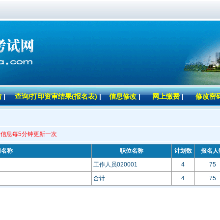
陆
|
查询/打印资审结果(报名表)
|
信息修改
|
网上缴费
|
修改密
信息每5分钟更新一次
门名称
职位名称
计划数
报名人
工作人员020001
4
75
合计
4
75