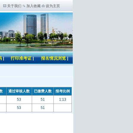
关于我们
加入收藏
设为主页
码
|
打印准考证
|
报名情况浏览
|
数
通过审核人数
已缴费人数
报考比例
53
51
1:13
53
51