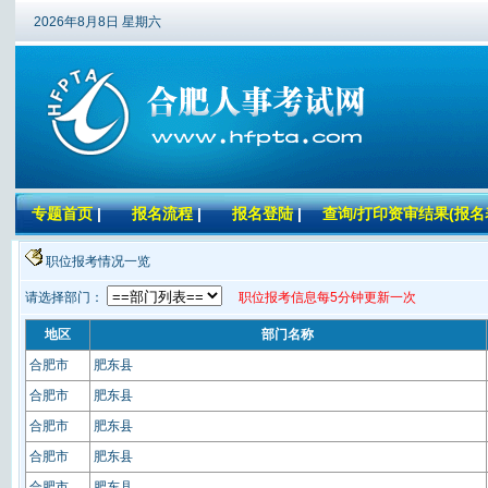
2026年8月8日 星期六
专题首页
|
报名流程
|
报名登陆
|
查询/打印资审结果(报名
职位报考情况一览
请选择部门：
职位报考信息每5分钟更新一次
地区
部门名称
合肥市
肥东县
合肥市
肥东县
合肥市
肥东县
合肥市
肥东县
合肥市
肥东县