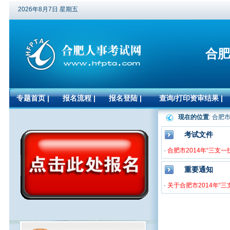
2026年8月7日 星期五
合肥
专题首页
|
报名流程
|
报名登陆
|
查询/打印资审结果
|
现在的位置
: 合肥
考试文件
·
合肥市2014年“三支一
重要通知
·
关于合肥市2014年“