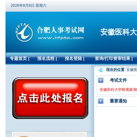
2026年8月8日 星期六
安徽医科大
专题首页
|
报名流程
|
报名登陆
|
查询/打印资审结果
|
现在的位置
: 安
考试文件
·
安徽医科大学附属巢湖
重要通知