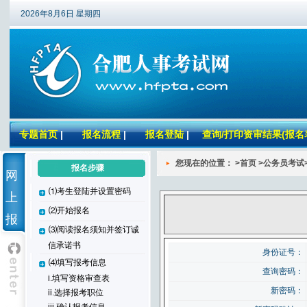
2026年8月6日 星期四
专题首页
|
报名流程
|
报名登陆
|
查询/打印资审结果(报名
您现在的位置： >首页 >公务员考试
报名步骤
网
⑴考生登陆并设置密码
上
⑵开始报名
报
⑶阅读报名须知并签订诚
名
信承诺书
身份证号：
⑷填写报考信息
查询密码：
i.填写资格审查表
新密码：
ii.选择报考职位