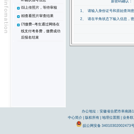
iii.确认报考信息
新密码确认：
⑸上传照片，等待审核
1、
请输入身份证号和原始查询
⑹查看照片审查结果
2、
请在半角状态下输入信息，密
⑺缴费--考生通过网络在
线支付考务费，缴费成功
后报名结束
办公地址：安徽省合肥市阜南路19
中心简介
|
版权所有
|
地理位置图
|
业务联
皖公网安备 34010302002473