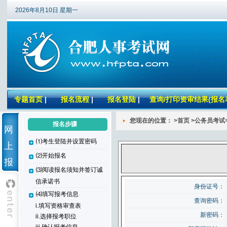
2026年8月10日 星期一
专题首页
|
报名流程
|
报名登陆
|
查询/打印资审结果(报名
您现在的位置： >首页 >公务员考试
报名步骤
网
⑴考生登陆并设置密码
上
⑵开始报名
报
⑶阅读报名须知并签订诚
名
信承诺书
身份证号：
⑷填写报考信息
查询密码：
i.填写资格审查表
新密码：
ii.选择报考职位