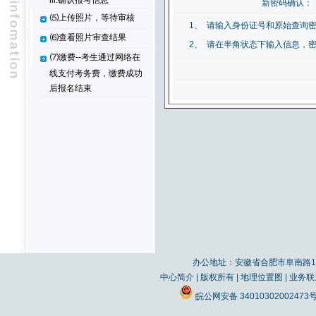
iii.确认报考信息
新密码确认：
⑸上传照片，等待审核
1、
请输入身份证号和原始查询
⑹查看照片审查结果
2、
请在半角状态下输入信息，密
⑺缴费--考生通过网络在
线支付考务费，缴费成功
后报名结束
办公地址：安徽省合肥市阜南路19
中心简介
|
版权所有
|
地理位置图
|
业务联
皖公网安备 34010302002473