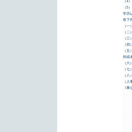
（4
（5
学历
有下
（一
（二
（三
（四
（五
间或
（六
（七
（八
（人
《事