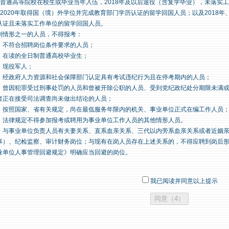
）普通高等院校在校生或毕业当年入伍，2018年及以后退役（含复学毕业），未落实
）2020年取得国（境）外学位并完成教育部门学历认证的留学回国人员；以及2018年
认证且未落实工作单位的留学回国人员。
列情形之一的人员，不得报考：
）不符合招聘岗位条件要求的人员；
）在读的全日制普通高校毕业生；
）现役军人；
）经政府人力资源和社会保障部门认定具有考试违纪行为且在停考期内的人员；
）曾因犯罪受过刑事处罚的人员和曾被开除公职的人员、受到党纪政纪处分期限未满
者正在接受司法调查尚未做出结论的人员；
）按照国家、省有关规定，尚在最低服务年限内的机关、事业单位正式在编工作人员
）法律规定不得参加报考或聘用为事业单位工作人员的其他情形人员。
）与事业单位负责人员有夫妻关系、直系血亲关系、三代以内旁系血亲关系或者近姻
事）、纪检监察、审计财务岗位；与现有在岗人员存在上述关系的，不得应聘到岗后
业单位人事管理回避规定》明确应当回避的岗位。
我已阅读并同意以上提示