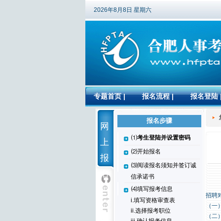
2026年8月8日 星期六
专题首页
|
报名流程
|
报名登陆
报名步骤
网
⑴
考生登陆并设置密码
上
⑵开始报名
报
⑶阅读报名须知并签订诚
名
信承诺书
⑷填写报考信息
招聘
i.填写资格审查表
（一
ii.选择报考职位
（二