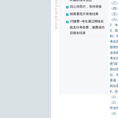
iii.确认报考信息
（三
⑸上传照片，等待审核
（四
（五
⑹查看照片审查结果
（六
⑺缴费--考生通过网络在
2、本
线支付考务费，缴费成功
3、
后报名结束
科）
考生
面带
业名
考生
类”
岗位
位，
香港
岗位
4、
（1
（2
毕业
（3