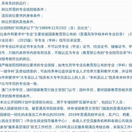
）具有良好的品行；
）岗位所需的专业或技能条件；
）适应岗位要求的身体条件；
）岗位所需的其他条件。
次招聘的“30周岁以下”为“1989年12月23日（含）后出生”；
岗位条件和要求中“专业”主要依据国家教育部公布的《普通高等学校本科专业目录》（2
专业目录》（2015版）等专业（学科）指导目录设置。
所学专业以毕业证书专业为准，不可以凭专业（学业）证书、结业证书、辅修证书、
括号，只能代表所学内容有所涉及，不能认定为专业（教育部公布的“专业指导目录”
称报考相符合的岗位。
须严格按照招聘岗位要求的专业填报，如考生所学专业在教育部公布的专业（学科）指
或“一级学科”及类似情形的，可由培养单位提供该专业人才培养方案和教学大纲，并证
条件和要求中“大专及以上”指具有大专学历及以上的人员；“本科及以上”指具有本科
学位与学历的专业须一致。
、澳门大学学历，须经国家教育行政主管部门认可；国外学历，要经国家教育部相关
要求的报考资格条件。
在本次公开招聘计划中安排部分岗位，用于专项招聘“应届毕业生”，包括以下人员：
）纳入国家统招计划、被普通高等院校录取、持有省级教育主管部门颁发的普通高校毕业
）国家统一招生的未落实工作单位的2018年、2019年普通高校毕业生，其户口、档
生就业主管部门（毕业生就业指导服务中心）、各级人才交流服务机构和各级公共就
）参加“服务基层项目”前无工作经历，2018年及以后服务期满且考核合格，未落实工