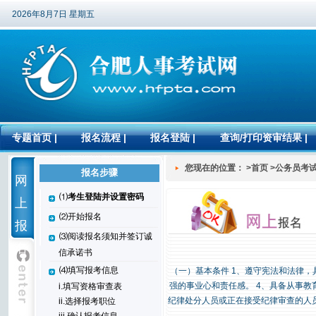
2026年8月7日 星期五
专题首页
|
报名流程
|
报名登陆
|
查询/打印资审结果
|
您现在的位置： >首页 >公务员考
报名步骤
网
⑴
考生登陆并设置密码
上
⑵开始报名
报
⑶阅读报名须知并签订诚
名
信承诺书
⑷填写报考信息
（一）基本条件 1、遵守宪法和法律，
强的事业心和责任感。 4、具备从事教
i.填写资格审查表
纪律处分人员或正在接受纪律审查的人
ii.选择报考职位