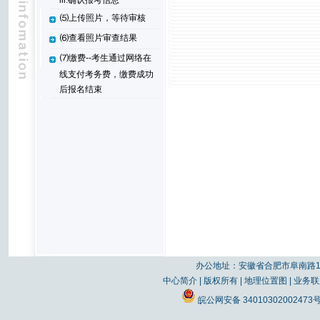
iii.确认报考信息
⑸上传照片，等待审核
⑹查看照片审查结果
⑺缴费--考生通过网络在
线支付考务费，缴费成功
后报名结束
办公地址：安徽省合肥市阜南路19
中心简介
|
版权所有
|
地理位置图
|
业务联
皖公网安备 34010302002473