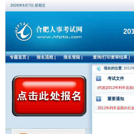
2026年8月7日 星期五
2
专题首页
|
报名流程
|
报名登陆
|
查询/打印资审结果
|
现在的位置
: 20
考试文件
·
[代发]2012年利辛
重要通知
·
2012年利辛县面向