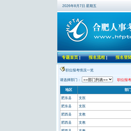
2026年8月7日 星期五
专题首页
|
报名流程
|
报名登
职位报考情况一览
请选择部门：
职位报考
地区
部
肥东县
支医
肥东县
支医
肥西县
支教
肥西县
支教
肥西县
支教