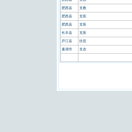
肥西县
支教
肥西县
支医
肥西县
支医
长丰县
支医
庐江县
扶贫
巢湖市
支农