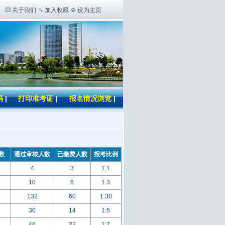
关于我们
加入收藏
设为主页
码
|
打印准考证
|
报名情况浏览
|
数
通过审核人数
已缴费人数
报考比例
4
3
1:1
10
6
1:3
132
60
1:30
30
14
1:5
46
22
1:7