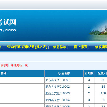
陆
|
查询/打印资审结果(报名表)
|
信息修改
|
网上缴费
|
修改密
信息每5分钟更新一次
门名称
职位名称
计划数
报名人
肥东县支医010001
3
6
肥东县支医010002
2
15
肥西县支教010003
2
158
肥西县支教010004
3
35
肥西县支教010005
3
58