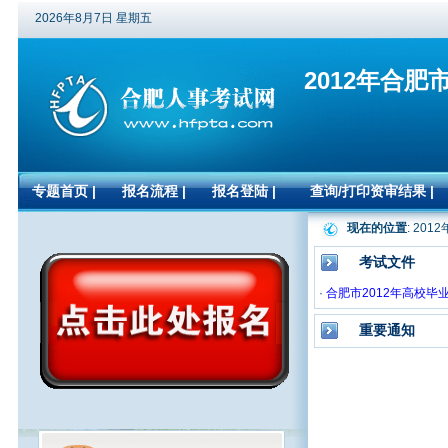
2026年8月7日 星期五
2012年合
专题首页
|
报名流程
|
报名登陆
|
查询/打印资审结果
|
现在的位置
: 2
考试文件
·
合肥市2012年高校毕
重要通知