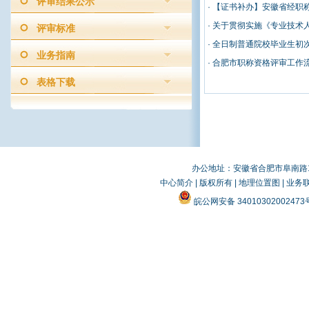
评审结果公示
·
【证书补办】安徽省经职
·
关于贯彻实施《专业技术
评审标准
·
全日制普通院校毕业生初
业务指南
·
合肥市职称资格评审工作
表格下载
办公地址：安徽省合肥市阜南路19
中心简介
|
版权所有
|
地理位置图
|
业务
皖公网安备 3401030200247