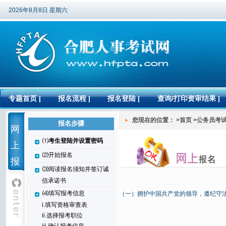
2026年8月8日 星期六
专题首页
|
报名流程
|
报名登陆
|
查询/打印资审结果
|
您现在的位置： >首页 >公务员考
报名步骤
网
⑴
考生登陆并设置密码
上
⑵开始报名
报
⑶阅读报名须知并签订诚
名
信承诺书
⑷填写报考信息
（一）拥护中国共产党的领导，遵纪守
i.填写资格审查表
ii.选择报考职位