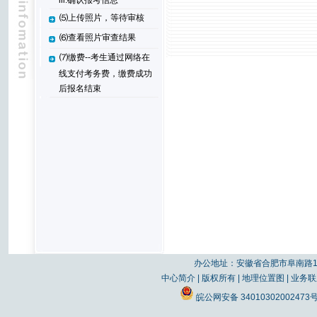
iii.确认报考信息
⑸上传照片，等待审核
⑹查看照片审查结果
⑺缴费--考生通过网络在
线支付考务费，缴费成功
后报名结束
办公地址：安徽省合肥市阜南路19
中心简介
|
版权所有
|
地理位置图
|
业务联
皖公网安备 34010302002473