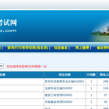
陆
|
查询/打印资审结果(报名表)
|
信息修改
|
网上缴费
|
修改密
职位报考信息每5分钟更新一次
名称
职位名称
计划数
报名人
哲学经济新闻专业文秘010001
1
299
法律专业文秘010002
1
134
建筑工程管理020001
1
37
市政建设管理020002
1
29
合计
4
499