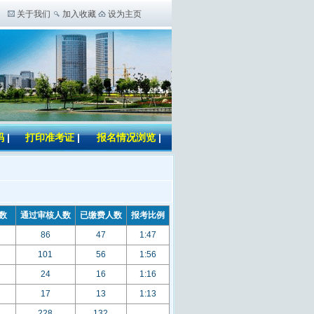
关于我们
加入收藏
设为主页
码
|
打印准考证
|
报名情况浏览
|
数
通过审核人数
已缴费人数
报考比例
86
47
1:47
101
56
1:56
24
16
1:16
17
13
1:13
228
132